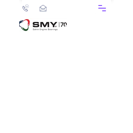
Cumhuriyet Mah. 2252 Sok. No: 1 41400 Gebze / Kocaeli / TÜRKİYE