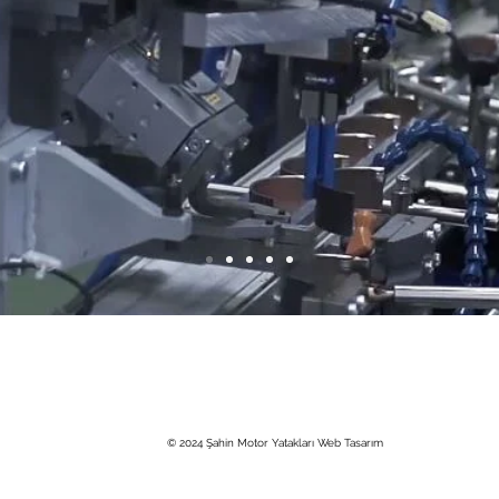
Cumhuriyet Mah. 2252 Sok. No: 1 41400 Gebze / Kocaeli / TÜRKİYE
0 (850) 969 7690 +90 (262) 653-3101
e-posta:
info@sahin.com.tr
© 2024 Şahin Motor Yatakları Web Tasarım