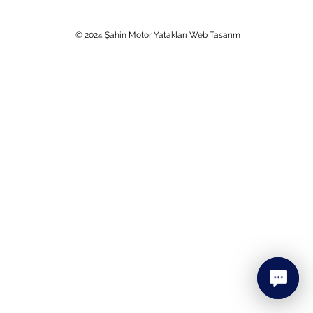
Cumhuriyet Mah. 2252 Sok. No: 1 41400 Gebze / Kocaeli / TÜRKİYE
0 (850) 969 7690
+90 (262) 653-3101
e-posta:
info@sahin.com.tr
© 2024 Şahin Motor Yatakları Web Tasarım