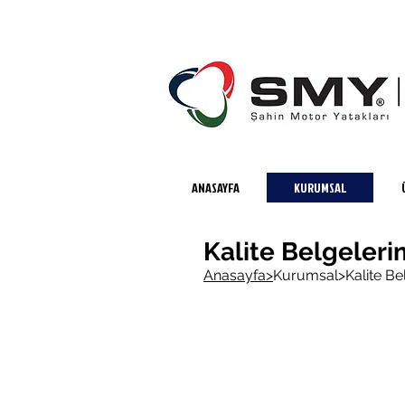
ANASAYFA
KURUMSAL
Kalite Belgeleri
Anasayfa>
Kurumsal>
Kalite Be