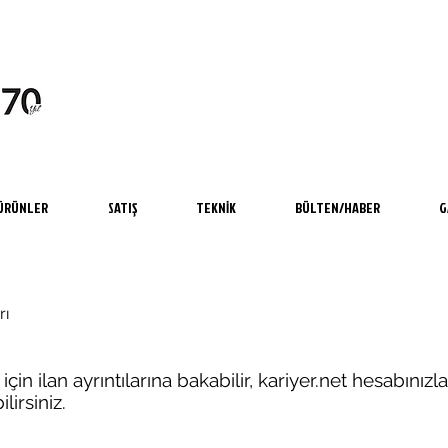
ÜRÜNLER
SATIŞ
TEKNİK
BÜLTEN/HABER
G
rı
için ilan ayrıntılarına bakabilir, kariyer.net hesabını
irsiniz.