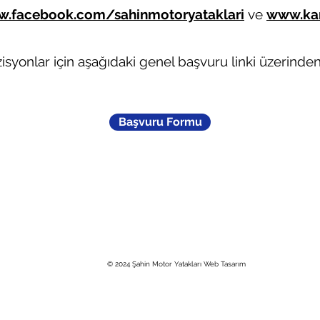
.facebook.com/sahinmotoryataklari
ve
www.kar
zisyonlar için aşağıdaki genel başvuru linki üzerind
Başvuru Formu
Cumhuriyet Mah. 2252 Sok. No: 1 41400 Gebze / Kocaeli / TÜRKİYE
0 (850) 969 7690 +90 (262) 653-3101
e-posta:
info@sahin.com.tr
© 2024 Şahin Motor Yatakları Web Tasarım