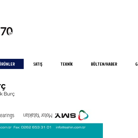
ÜRÜNLER
SATIŞ
TEKNİK
BÜLTEN/HABER
G
rç
ik Burç